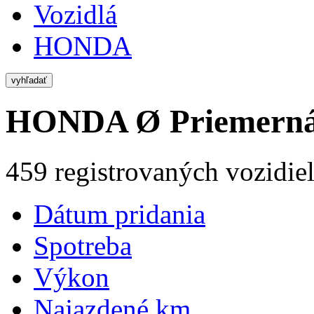
Vozidlá
HONDA
vyhľadať
HONDA
Ø Priemerná
459 registrovaných vozidie
Dátum pridania
Spotreba
Výkon
Najazdené km