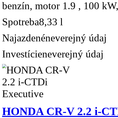
benzín, motor 1.9 , 100 kW,
Spotreba
8,33 l
Najazdené
neverejný údaj
Investície
neverejný údaj
HONDA CR-V 2.2 i-CTD