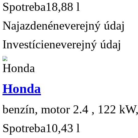
Spotreba
18,88 l
Najazdené
neverejný údaj
Investície
neverejný údaj
Honda
benzín, motor 2.4 , 122 kW,
Spotreba
10,43 l