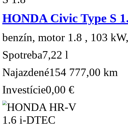
HONDA Civic Type S 1
benzín, motor 1.8 , 103 kW,
Spotreba
7,22 l
Najazdené
154 777,00 km
Investície
0,00 €