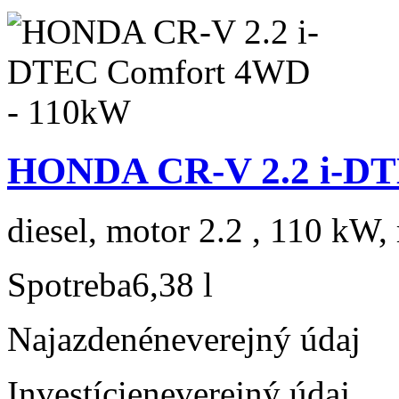
HONDA CR-V 2.2 i-DT
diesel, motor 2.2 , 110 kW, 
Spotreba
6,38 l
Najazdené
neverejný údaj
Investície
neverejný údaj