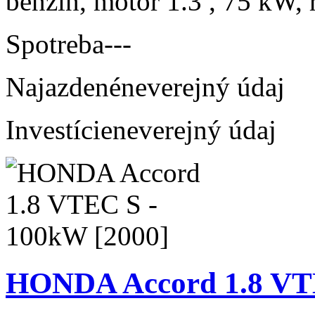
benzín, motor 1.3 , 75 kW, 
Spotreba
---
Najazdené
neverejný údaj
Investície
neverejný údaj
HONDA Accord 1.8 VTE