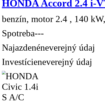
HONDA Accord 2.4 i-V
benzín, motor 2.4 , 140 kW,
Spotreba
---
Najazdené
neverejný údaj
Investície
neverejný údaj