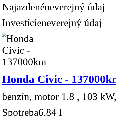
Najazdené
neverejný údaj
Investície
neverejný údaj
Honda Civic - 137000k
benzín, motor 1.8 , 103 kW,
Spotreba
6,84 l