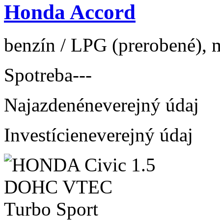
Honda Accord
benzín / LPG (prerobené), m
Spotreba
---
Najazdené
neverejný údaj
Investície
neverejný údaj