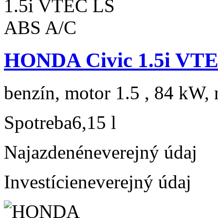
HONDA Civic 1.5i VT
benzín, motor 1.5 , 84 kW, 
Spotreba
6,15 l
Najazdené
neverejný údaj
Investície
neverejný údaj