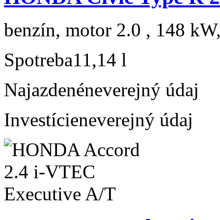
benzín, motor 2.0 , 148 kW,
Spotreba
11,14 l
Najazdené
neverejný údaj
Investície
neverejný údaj