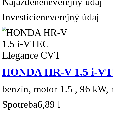
Najazdené
neverejný údaj
Investície
neverejný údaj
HONDA HR-V 1.5 i-VT
benzín, motor 1.5 , 96 kW, 
Spotreba
6,89 l