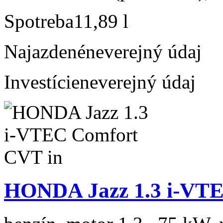
Spotreba
11,89 l
Najazdené
neverejný údaj
Investície
neverejný údaj
HONDA Jazz 1.3 i-VTE