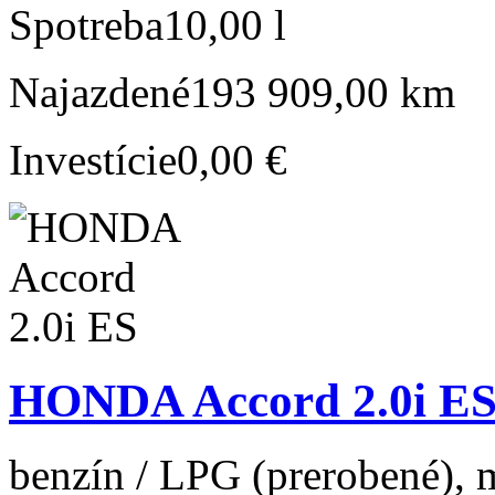
Spotreba
10,00 l
Najazdené
193 909,00 km
Investície
0,00 €
HONDA Accord 2.0i E
benzín / LPG (prerobené), m