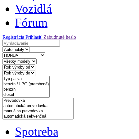
Vozidlá
Fórum
Registrácia
Prihlásiť
Zabudnuté heslo
Spotreba