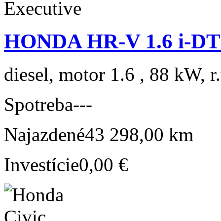
HONDA HR-V 1.6 i-DT
diesel, motor 1.6 , 88 kW, r
Spotreba
---
Najazdené
43 298,00 km
Investície
0,00 €