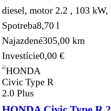
diesel, motor 2.2 , 103 kW, 
Spotreba
8,70 l
Najazdené
305,00 km
Investície
0,00 €
HONDA Civic Type R 2.