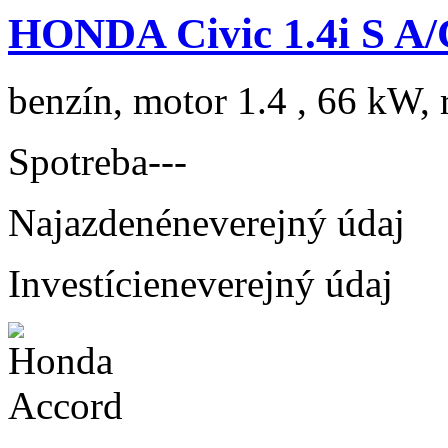
HONDA Civic 1.4i S A/
benzín, motor 1.4 , 66 kW, 
Spotreba
---
Najazdené
neverejný údaj
Investície
neverejný údaj