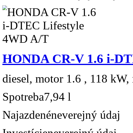
HONDA CR-V 1.6 i-DTE
diesel, motor 1.6 , 118 kW, 
Spotreba
7,94 l
Najazdené
neverejný údaj
Investície
neverejný údaj