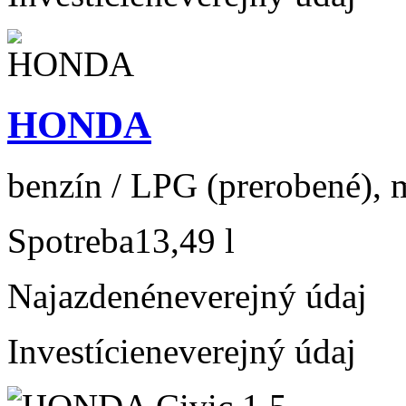
HONDA
benzín / LPG (prerobené), m
Spotreba
13,49 l
Najazdené
neverejný údaj
Investície
neverejný údaj